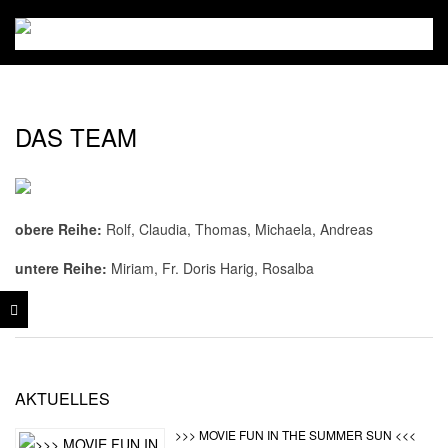
Skip
to
Kino
content
Secondary
Lahnstein
Navigation
DAS TEAM
Menu
obere Reihe:
Rolf, Claudia, Thomas, Michaela, Andreas
untere Reihe:
Miriam, Fr. Doris Harig, Rosalba
2017-
04-
AKTUELLES
09
>>> MOVIE FUN IN THE SUMMER SUN <<<