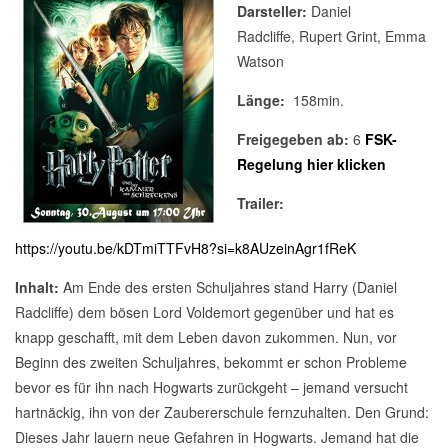
Darsteller:
Daniel
Radcliffe
, Rupert Grint, Emma
Watson
Länge:
158min.
Freigegeben ab:
6
FSK-
Regelung hier klicken
Trailer:
https://youtu.be/kDTmiTTFvH8?si=k8AUzeinAgr1fReK
Inhalt:
Am Ende des ersten Schuljahres stand Harry (Daniel
Radcliffe) dem bösen Lord Voldemort gegenüber und hat es
knapp geschafft, mit dem Leben davon zukommen. Nun, vor
Beginn des zweiten Schuljahres, bekommt er schon Probleme
bevor es für ihn nach Hogwarts zurückgeht – jemand versucht
hartnäckig, ihn von der Zaubererschule fernzuhalten. Den Grund:
Dieses Jahr lauern neue Gefahren in Hogwarts. Jemand hat die