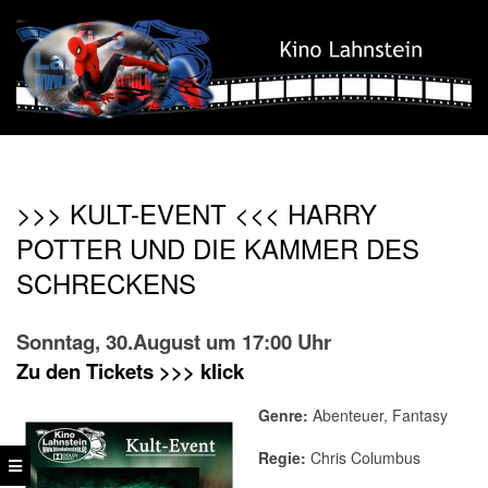
Skip
to
content
Kino
Secondary
Lahnstein
Navigation
>>> KULT-EVENT <<< HARRY
Menu
POTTER UND DIE KAMMER DES
SCHRECKENS
Sonntag, 30.August um 17:00 Uhr
Zu den Tickets >>> klick
Genre:
Abenteuer, Fantasy
Regie:
Chris Columbus