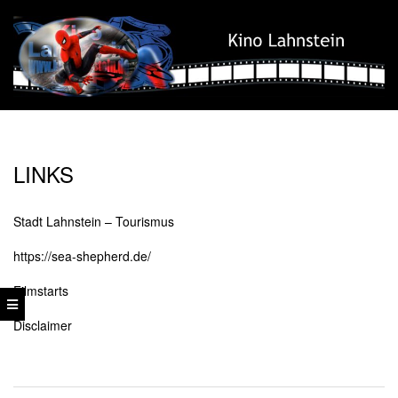
Skip
to
content
Kino
Secondary
Lahnstein
Navigation
LINKS
Menu
Stadt Lahnstein – Tourismus
https://sea-shepherd.de/
Filmstarts
Disclaimer
2017-