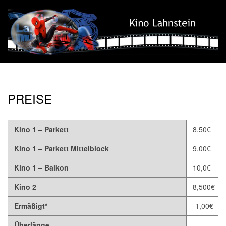
Skip
to
content
Kino
Secondary
Lahnstein
Navigation
PREISE
Menu
Kino 1 – Parkett
8,50€
Kino 1 – Parkett Mittelblock
9,00€
Kino 1 – Balkon
10,0€
Kino 2
8,500€
Ermäßigt*
-1,00€
Überlänge