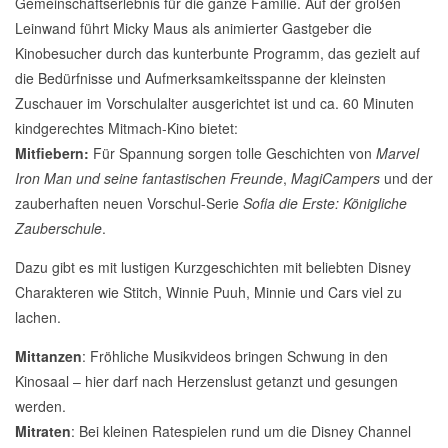
Gemeinschaftserlebnis für die ganze Familie. Auf der großen
Leinwand führt Micky Maus als animierter Gastgeber die
Kinobesucher durch das kunterbunte Programm, das gezielt auf
die Bedürfnisse und Aufmerksamkeitsspanne der kleinsten
Zuschauer im Vorschulalter ausgerichtet ist und ca. 60 Minuten
kindgerechtes Mitmach-Kino bietet:
Mitfiebern:
Für Spannung sorgen tolle Geschichten von
Marvel
Iron Man und seine fantastischen Freunde
,
MagiCampers
und der
zauberhaften neuen Vorschul-Serie
Sofia die Erste: Königliche
Zauberschule
.
Dazu gibt es mit lustigen Kurzgeschichten mit beliebten Disney
Charakteren wie Stitch, Winnie Puuh, Minnie und Cars viel zu
lachen.
Mittanzen
: Fröhliche Musikvideos bringen Schwung in den
Kinosaal – hier darf nach Herzenslust getanzt und gesungen
werden.
Mitraten
: Bei kleinen Ratespielen rund um die Disney Channel