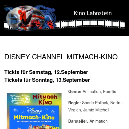
Skip
to
content
Kino
Secondary
Lahnstein
Navigation
DISNEY CHANNEL MITMACH-KINO
Menu
Tickts für Samstag, 12.September
Tickets für Sonntag, 13.September
Genre:
Animation, Familie
Regie:
Sherie Pollack
, Norton
Virgien, Jamie Mitchell
Darsteller:
Animation